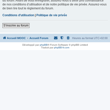
du forum. Avant de vous enregistrer, assurez-vous d’avoir pris connaissance
de nos conditions d’utilisation et de notre politique de vie privée. Assurez-vous
de bien lire tout le règlement du forum.
Conditions d’utilisation
|
Politique de vie privée
S’inscrire au forum
Accueil MOOC
Accueil Forum
Heures au format
UTC+02:00
Développé par
phpBB
® Forum Software © phpBB Limited
Traduit par
phpBB-fr.com