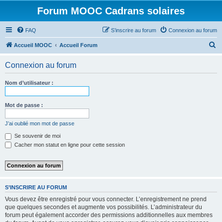
Forum MOOC Cadrans solaires
FAQ
S’inscrire au forum
Connexion au forum
R
Accueil MOOC
Accueil Forum
e
Connexion au forum
c
h
Nom d’utilisateur :
e
r
Mot de passe :
c
J’ai oublié mon mot de passe
h
Se souvenir de moi
e
Cacher mon statut en ligne pour cette session
r
S’INSCRIRE AU FORUM
Vous devez être enregistré pour vous connecter. L’enregistrement ne prend
que quelques secondes et augmente vos possibilités. L’administrateur du
forum peut également accorder des permissions additionnelles aux membres