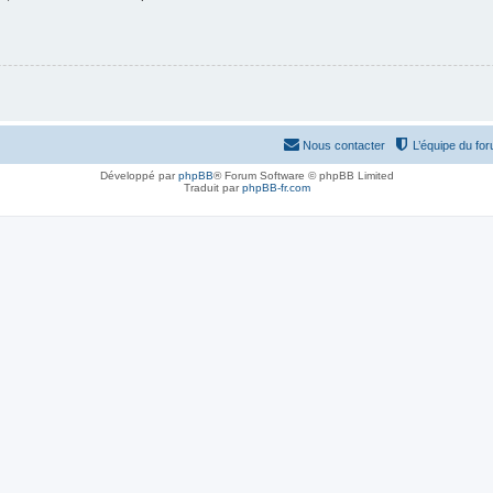
Nous contacter
L’équipe du fo
Développé par
phpBB
® Forum Software © phpBB Limited
Traduit par
phpBB-fr.com