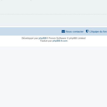
Nous contacter
L’équipe du fo
Développé par
phpBB
® Forum Software © phpBB Limited
Traduit par
phpBB-fr.com