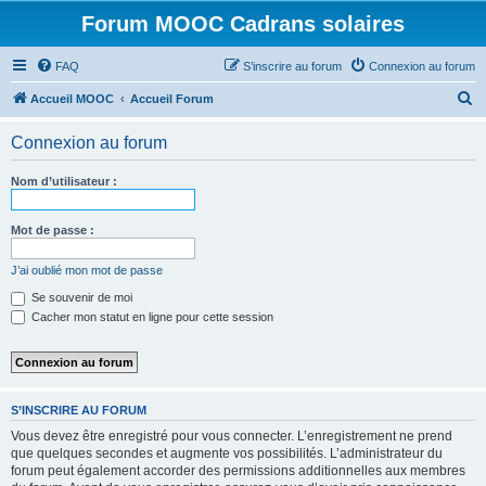
Forum MOOC Cadrans solaires
FAQ
S’inscrire au forum
Connexion au forum
R
Accueil MOOC
Accueil Forum
e
Connexion au forum
c
h
Nom d’utilisateur :
e
r
Mot de passe :
c
J’ai oublié mon mot de passe
h
Se souvenir de moi
e
Cacher mon statut en ligne pour cette session
r
S’INSCRIRE AU FORUM
Vous devez être enregistré pour vous connecter. L’enregistrement ne prend
que quelques secondes et augmente vos possibilités. L’administrateur du
forum peut également accorder des permissions additionnelles aux membres