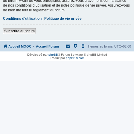
du forum. Avant de vous enregistrer, assurez-vous d’avoir pris connaissance
de nos conditions d’utilisation et de notre politique de vie privée. Assurez-vous
de bien lire tout le règlement du forum.
Conditions d’utilisation
|
Politique de vie privée
S’inscrire au forum
Accueil MOOC
Accueil Forum
Heures au format
UTC+02:00
Développé par
phpBB
® Forum Software © phpBB Limited
Traduit par
phpBB-fr.com