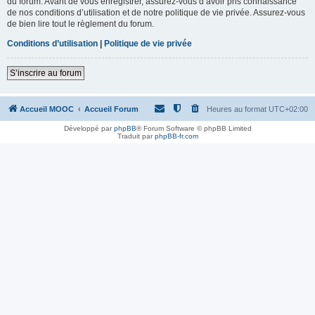
du forum. Avant de vous enregistrer, assurez-vous d’avoir pris connaissance
de nos conditions d’utilisation et de notre politique de vie privée. Assurez-vous
de bien lire tout le règlement du forum.
Conditions d’utilisation
|
Politique de vie privée
S’inscrire au forum
Accueil MOOC
Accueil Forum
Heures au format
UTC+02:00
Développé par
phpBB
® Forum Software © phpBB Limited
Traduit par
phpBB-fr.com