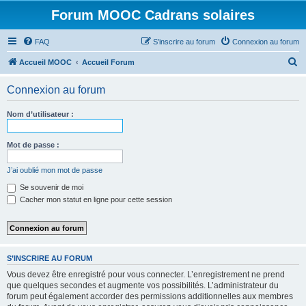
Forum MOOC Cadrans solaires
FAQ
S’inscrire au forum
Connexion au forum
R
Accueil MOOC
Accueil Forum
e
Connexion au forum
c
h
Nom d’utilisateur :
e
r
Mot de passe :
c
J’ai oublié mon mot de passe
h
Se souvenir de moi
e
Cacher mon statut en ligne pour cette session
r
S’INSCRIRE AU FORUM
Vous devez être enregistré pour vous connecter. L’enregistrement ne prend
que quelques secondes et augmente vos possibilités. L’administrateur du
forum peut également accorder des permissions additionnelles aux membres