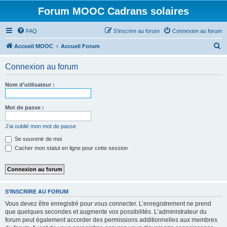
Forum MOOC Cadrans solaires
FAQ
S’inscrire au forum
Connexion au forum
R
Accueil MOOC
Accueil Forum
e
Connexion au forum
c
h
Nom d’utilisateur :
e
r
Mot de passe :
c
J’ai oublié mon mot de passe
h
Se souvenir de moi
e
Cacher mon statut en ligne pour cette session
r
S’INSCRIRE AU FORUM
Vous devez être enregistré pour vous connecter. L’enregistrement ne prend
que quelques secondes et augmente vos possibilités. L’administrateur du
forum peut également accorder des permissions additionnelles aux membres