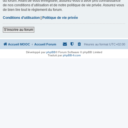
du forum. Avant de vous enregistrer, assurez-vous d’avoir pris connaissance
de nos conditions d’utilisation et de notre politique de vie privée. Assurez-vous
de bien lire tout le règlement du forum.
Conditions d’utilisation
|
Politique de vie privée
S’inscrire au forum
Accueil MOOC
Accueil Forum
Heures au format
UTC+02:00
Développé par
phpBB
® Forum Software © phpBB Limited
Traduit par
phpBB-fr.com