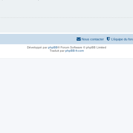
Nous contacter
L’équipe du fo
Développé par
phpBB
® Forum Software © phpBB Limited
Traduit par
phpBB-fr.com