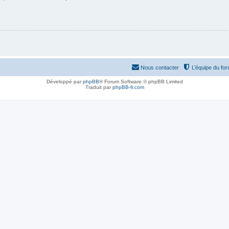
Nous contacter
L’équipe du fo
Développé par
phpBB
® Forum Software © phpBB Limited
Traduit par
phpBB-fr.com