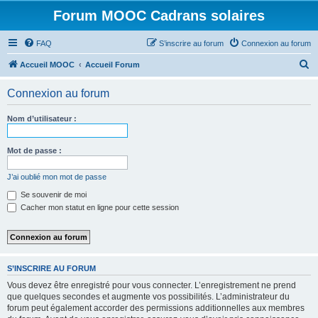
Forum MOOC Cadrans solaires
FAQ
S’inscrire au forum
Connexion au forum
R
Accueil MOOC
Accueil Forum
e
Connexion au forum
c
h
Nom d’utilisateur :
e
r
Mot de passe :
c
J’ai oublié mon mot de passe
h
Se souvenir de moi
e
Cacher mon statut en ligne pour cette session
r
S’INSCRIRE AU FORUM
Vous devez être enregistré pour vous connecter. L’enregistrement ne prend
que quelques secondes et augmente vos possibilités. L’administrateur du
forum peut également accorder des permissions additionnelles aux membres