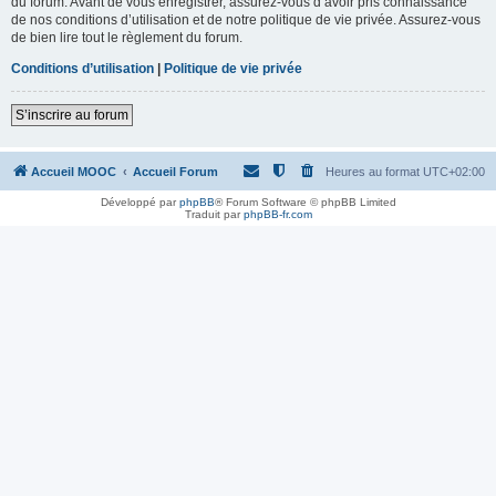
du forum. Avant de vous enregistrer, assurez-vous d’avoir pris connaissance
de nos conditions d’utilisation et de notre politique de vie privée. Assurez-vous
de bien lire tout le règlement du forum.
Conditions d’utilisation
|
Politique de vie privée
S’inscrire au forum
Accueil MOOC
Accueil Forum
Heures au format
UTC+02:00
Développé par
phpBB
® Forum Software © phpBB Limited
Traduit par
phpBB-fr.com