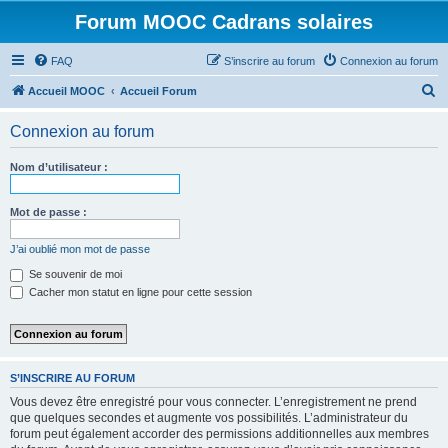
Forum MOOC Cadrans solaires
FAQ
S’inscrire au forum
Connexion au forum
R
Accueil MOOC
Accueil Forum
e
Connexion au forum
c
h
Nom d’utilisateur :
e
r
Mot de passe :
c
J’ai oublié mon mot de passe
h
Se souvenir de moi
e
Cacher mon statut en ligne pour cette session
r
S’INSCRIRE AU FORUM
Vous devez être enregistré pour vous connecter. L’enregistrement ne prend
que quelques secondes et augmente vos possibilités. L’administrateur du
forum peut également accorder des permissions additionnelles aux membres