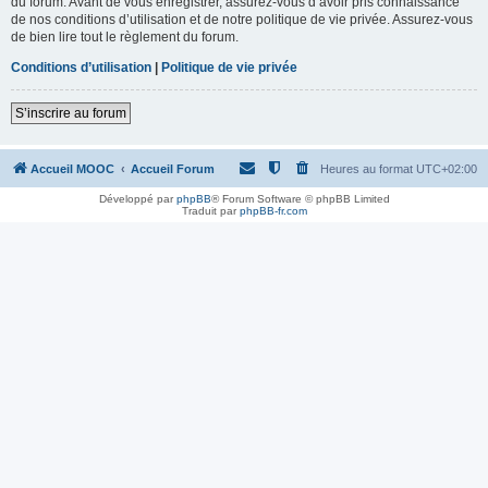
du forum. Avant de vous enregistrer, assurez-vous d’avoir pris connaissance
de nos conditions d’utilisation et de notre politique de vie privée. Assurez-vous
de bien lire tout le règlement du forum.
Conditions d’utilisation
|
Politique de vie privée
S’inscrire au forum
Accueil MOOC
Accueil Forum
Heures au format
UTC+02:00
Développé par
phpBB
® Forum Software © phpBB Limited
Traduit par
phpBB-fr.com