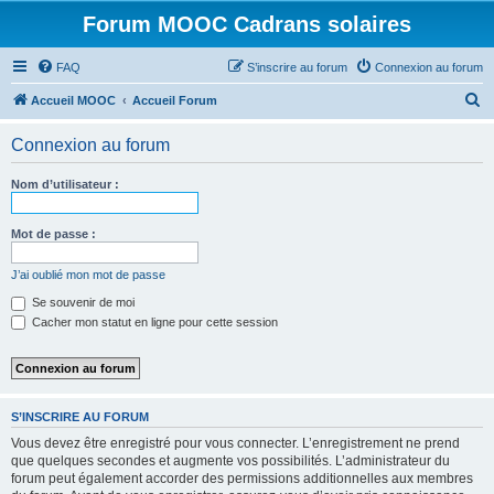
Forum MOOC Cadrans solaires
FAQ
S’inscrire au forum
Connexion au forum
R
Accueil MOOC
Accueil Forum
e
Connexion au forum
c
h
Nom d’utilisateur :
e
r
Mot de passe :
c
J’ai oublié mon mot de passe
h
Se souvenir de moi
e
Cacher mon statut en ligne pour cette session
r
S’INSCRIRE AU FORUM
Vous devez être enregistré pour vous connecter. L’enregistrement ne prend
que quelques secondes et augmente vos possibilités. L’administrateur du
forum peut également accorder des permissions additionnelles aux membres