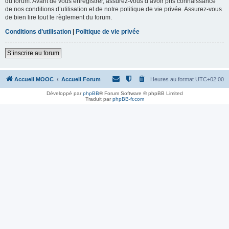
du forum. Avant de vous enregistrer, assurez-vous d’avoir pris connaissance
de nos conditions d’utilisation et de notre politique de vie privée. Assurez-vous
de bien lire tout le règlement du forum.
Conditions d’utilisation
|
Politique de vie privée
S’inscrire au forum
Accueil MOOC
Accueil Forum
Heures au format
UTC+02:00
Développé par
phpBB
® Forum Software © phpBB Limited
Traduit par
phpBB-fr.com