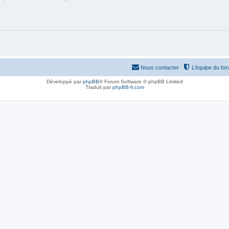
Nous contacter
L’équipe du fo
Développé par
phpBB
® Forum Software © phpBB Limited
Traduit par
phpBB-fr.com