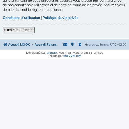
du forum. Avant de vous enregistrer, assurez-vous d’avoir pris connaissance
de nos conditions d’utilisation et de notre politique de vie privée. Assurez-vous
de bien lire tout le règlement du forum.
Conditions d’utilisation
|
Politique de vie privée
S’inscrire au forum
Accueil MOOC
Accueil Forum
Heures au format
UTC+02:00
Développé par
phpBB
® Forum Software © phpBB Limited
Traduit par
phpBB-fr.com