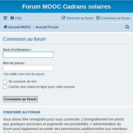
Forum MOOC Cadrans solaires
FAQ
S’inscrire au forum
Connexion au forum
R
Accueil MOOC
Accueil Forum
e
Connexion au forum
c
h
Nom d’utilisateur :
e
r
Mot de passe :
c
J’ai oublié mon mot de passe
h
Se souvenir de moi
e
Cacher mon statut en ligne pour cette session
r
S’INSCRIRE AU FORUM
Vous devez être enregistré pour vous connecter. L’enregistrement ne prend
que quelques secondes et augmente vos possibilités. L’administrateur du
forum peut également accorder des permissions additionnelles aux membres