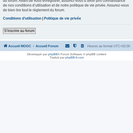
du forum. Avant de vous enregistrer, assurez-vous d’avoir pris connaissance
de nos conditions d’utilisation et de notre politique de vie privée. Assurez-vous
de bien lire tout le règlement du forum.
Conditions d’utilisation
|
Politique de vie privée
S’inscrire au forum
Accueil MOOC
Accueil Forum
Heures au format
UTC+02:00
Développé par
phpBB
® Forum Software © phpBB Limited
Traduit par
phpBB-fr.com