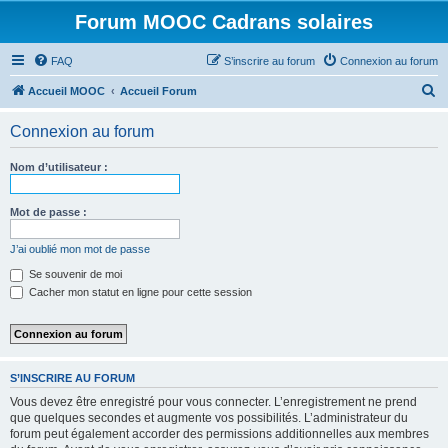
Forum MOOC Cadrans solaires
FAQ
S’inscrire au forum
Connexion au forum
R
Accueil MOOC
Accueil Forum
e
Connexion au forum
c
h
Nom d’utilisateur :
e
r
Mot de passe :
c
J’ai oublié mon mot de passe
h
Se souvenir de moi
e
Cacher mon statut en ligne pour cette session
r
S’INSCRIRE AU FORUM
Vous devez être enregistré pour vous connecter. L’enregistrement ne prend
que quelques secondes et augmente vos possibilités. L’administrateur du
forum peut également accorder des permissions additionnelles aux membres