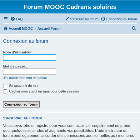
Forum MOOC Cadrans solaires
FAQ
S’inscrire au forum
Connexion au forum
R
Accueil MOOC
Accueil Forum
e
Connexion au forum
c
h
Nom d’utilisateur :
e
r
Mot de passe :
c
J’ai oublié mon mot de passe
h
Se souvenir de moi
e
Cacher mon statut en ligne pour cette session
r
S’INSCRIRE AU FORUM
Vous devez être enregistré pour vous connecter. L’enregistrement ne prend
que quelques secondes et augmente vos possibilités. L’administrateur du
forum peut également accorder des permissions additionnelles aux membres