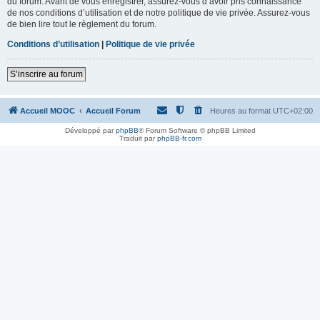
du forum. Avant de vous enregistrer, assurez-vous d’avoir pris connaissance
de nos conditions d’utilisation et de notre politique de vie privée. Assurez-vous
de bien lire tout le règlement du forum.
Conditions d’utilisation
|
Politique de vie privée
S’inscrire au forum
Accueil MOOC
Accueil Forum
Heures au format
UTC+02:00
Développé par
phpBB
® Forum Software © phpBB Limited
Traduit par
phpBB-fr.com