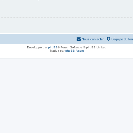
Nous contacter
L’équipe du fo
Développé par
phpBB
® Forum Software © phpBB Limited
Traduit par
phpBB-fr.com