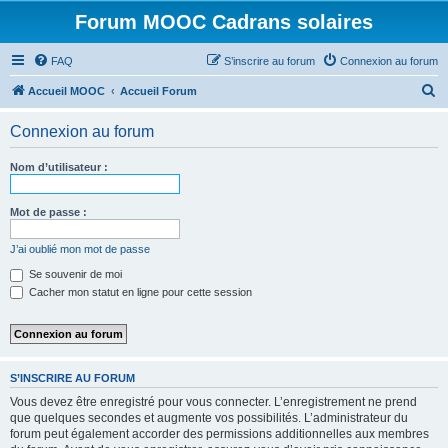
Forum MOOC Cadrans solaires
FAQ
S’inscrire au forum
Connexion au forum
R
Accueil MOOC
Accueil Forum
e
Connexion au forum
c
h
Nom d’utilisateur :
e
r
Mot de passe :
c
J’ai oublié mon mot de passe
h
Se souvenir de moi
e
Cacher mon statut en ligne pour cette session
r
S’INSCRIRE AU FORUM
Vous devez être enregistré pour vous connecter. L’enregistrement ne prend
que quelques secondes et augmente vos possibilités. L’administrateur du
forum peut également accorder des permissions additionnelles aux membres