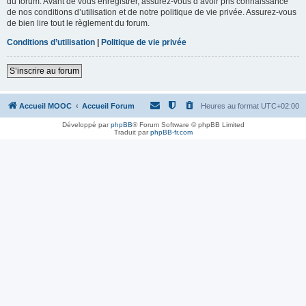
du forum. Avant de vous enregistrer, assurez-vous d’avoir pris connaissance
de nos conditions d’utilisation et de notre politique de vie privée. Assurez-vous
de bien lire tout le règlement du forum.
Conditions d’utilisation
|
Politique de vie privée
S’inscrire au forum
Accueil MOOC
Accueil Forum
Heures au format
UTC+02:00
Développé par
phpBB
® Forum Software © phpBB Limited
Traduit par
phpBB-fr.com