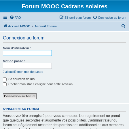
Forum MOOC Cadrans solaires
FAQ
S’inscrire au forum
Connexion au forum
R
Accueil MOOC
Accueil Forum
e
Connexion au forum
c
h
Nom d’utilisateur :
e
r
Mot de passe :
c
J’ai oublié mon mot de passe
h
Se souvenir de moi
e
Cacher mon statut en ligne pour cette session
r
S’INSCRIRE AU FORUM
Vous devez être enregistré pour vous connecter. L’enregistrement ne prend
que quelques secondes et augmente vos possibilités. L’administrateur du
forum peut également accorder des permissions additionnelles aux membres