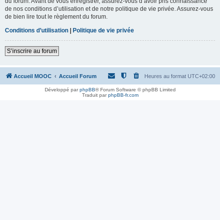
du forum. Avant de vous enregistrer, assurez-vous d’avoir pris connaissance
de nos conditions d’utilisation et de notre politique de vie privée. Assurez-vous
de bien lire tout le règlement du forum.
Conditions d’utilisation
|
Politique de vie privée
S’inscrire au forum
Accueil MOOC
Accueil Forum
Heures au format
UTC+02:00
Développé par
phpBB
® Forum Software © phpBB Limited
Traduit par
phpBB-fr.com