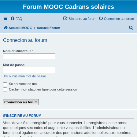
Forum MOOC Cadrans solaires
FAQ
S’inscrire au forum
Connexion au forum
R
Accueil MOOC
Accueil Forum
e
Connexion au forum
c
h
Nom d’utilisateur :
e
r
Mot de passe :
c
J’ai oublié mon mot de passe
h
Se souvenir de moi
e
Cacher mon statut en ligne pour cette session
r
S’INSCRIRE AU FORUM
Vous devez être enregistré pour vous connecter. L’enregistrement ne prend
que quelques secondes et augmente vos possibilités. L’administrateur du
forum peut également accorder des permissions additionnelles aux membres