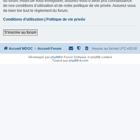
du forum. Avant de vous enregistrer, assurez-vous d’avoir pris connaissance
de nos conditions d’utilisation et de notre politique de vie privée. Assurez-vous
de bien lire tout le règlement du forum.
Conditions d’utilisation
|
Politique de vie privée
S’inscrire au forum
Accueil MOOC
Accueil Forum
Heures au format
UTC+02:00
Développé par
phpBB
® Forum Software © phpBB Limited
Traduit par
phpBB-fr.com