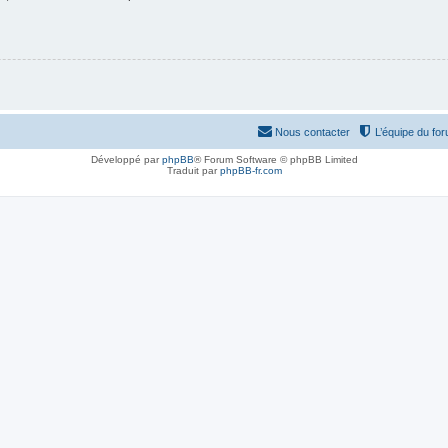
Nous contacter
L’équipe du fo
Développé par
phpBB
® Forum Software © phpBB Limited
Traduit par
phpBB-fr.com