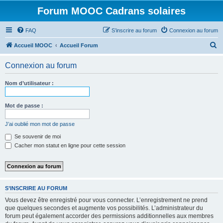
Forum MOOC Cadrans solaires
FAQ
S’inscrire au forum
Connexion au forum
R
Accueil MOOC
Accueil Forum
e
Connexion au forum
c
h
Nom d’utilisateur :
e
r
Mot de passe :
c
J’ai oublié mon mot de passe
h
Se souvenir de moi
e
Cacher mon statut en ligne pour cette session
r
S’INSCRIRE AU FORUM
Vous devez être enregistré pour vous connecter. L’enregistrement ne prend
que quelques secondes et augmente vos possibilités. L’administrateur du
forum peut également accorder des permissions additionnelles aux membres