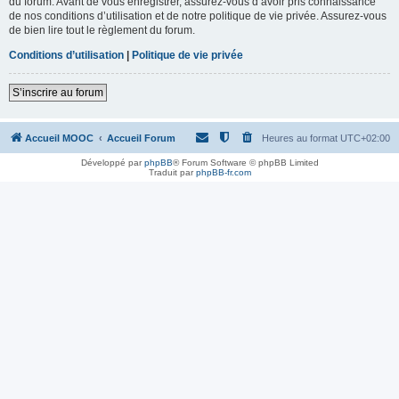
du forum. Avant de vous enregistrer, assurez-vous d’avoir pris connaissance
de nos conditions d’utilisation et de notre politique de vie privée. Assurez-vous
de bien lire tout le règlement du forum.
Conditions d’utilisation
|
Politique de vie privée
S’inscrire au forum
Accueil MOOC
Accueil Forum
Heures au format
UTC+02:00
Développé par
phpBB
® Forum Software © phpBB Limited
Traduit par
phpBB-fr.com