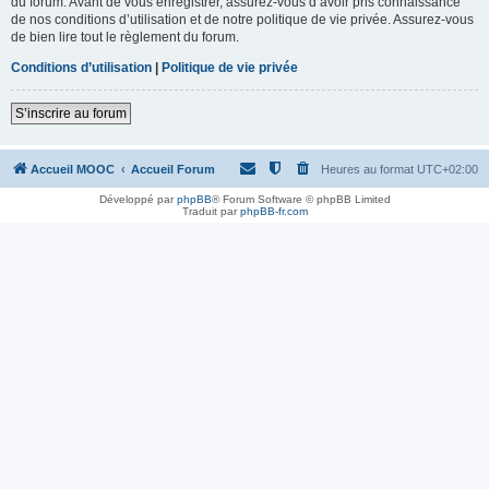
du forum. Avant de vous enregistrer, assurez-vous d’avoir pris connaissance
de nos conditions d’utilisation et de notre politique de vie privée. Assurez-vous
de bien lire tout le règlement du forum.
Conditions d’utilisation
|
Politique de vie privée
S’inscrire au forum
Accueil MOOC
Accueil Forum
Heures au format
UTC+02:00
Développé par
phpBB
® Forum Software © phpBB Limited
Traduit par
phpBB-fr.com