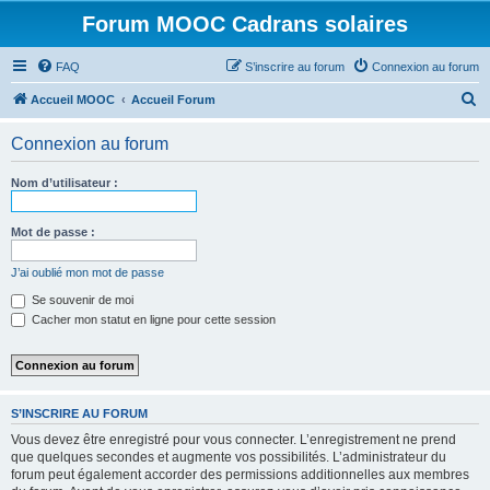
Forum MOOC Cadrans solaires
FAQ
S’inscrire au forum
Connexion au forum
R
Accueil MOOC
Accueil Forum
e
Connexion au forum
c
h
Nom d’utilisateur :
e
r
Mot de passe :
c
J’ai oublié mon mot de passe
h
Se souvenir de moi
e
Cacher mon statut en ligne pour cette session
r
S’INSCRIRE AU FORUM
Vous devez être enregistré pour vous connecter. L’enregistrement ne prend
que quelques secondes et augmente vos possibilités. L’administrateur du
forum peut également accorder des permissions additionnelles aux membres