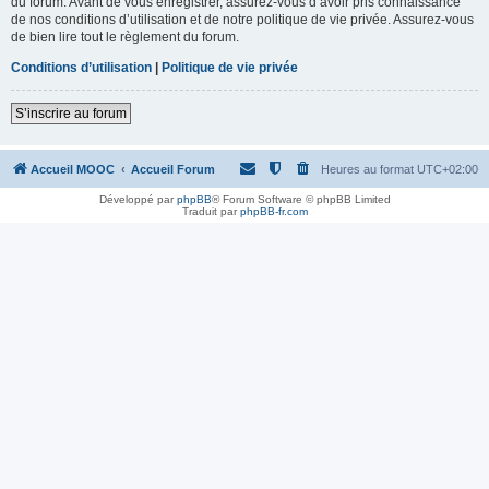
du forum. Avant de vous enregistrer, assurez-vous d’avoir pris connaissance
de nos conditions d’utilisation et de notre politique de vie privée. Assurez-vous
de bien lire tout le règlement du forum.
Conditions d’utilisation
|
Politique de vie privée
S’inscrire au forum
Accueil MOOC
Accueil Forum
Heures au format
UTC+02:00
Développé par
phpBB
® Forum Software © phpBB Limited
Traduit par
phpBB-fr.com