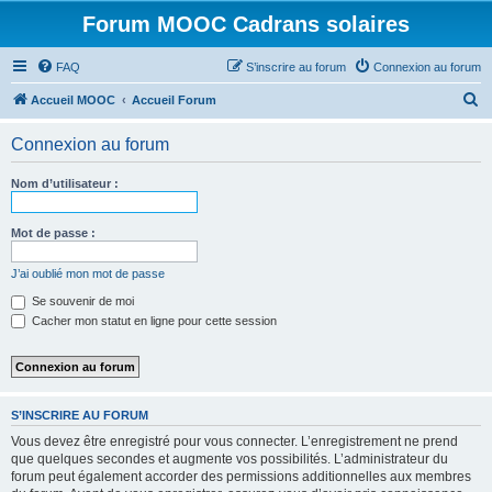
Forum MOOC Cadrans solaires
FAQ
S’inscrire au forum
Connexion au forum
R
Accueil MOOC
Accueil Forum
e
Connexion au forum
c
h
Nom d’utilisateur :
e
r
Mot de passe :
c
J’ai oublié mon mot de passe
h
Se souvenir de moi
e
Cacher mon statut en ligne pour cette session
r
S’INSCRIRE AU FORUM
Vous devez être enregistré pour vous connecter. L’enregistrement ne prend
que quelques secondes et augmente vos possibilités. L’administrateur du
forum peut également accorder des permissions additionnelles aux membres