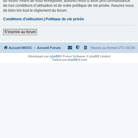
du forum. Avant de vous enregistrer, assurez-vous d’avoir pris connaissance
de nos conditions d’utilisation et de notre politique de vie privée. Assurez-vous
de bien lire tout le règlement du forum.
Conditions d’utilisation
|
Politique de vie privée
S’inscrire au forum
Accueil MOOC
Accueil Forum
Heures au format
UTC+02:00
Développé par
phpBB
® Forum Software © phpBB Limited
Traduit par
phpBB-fr.com