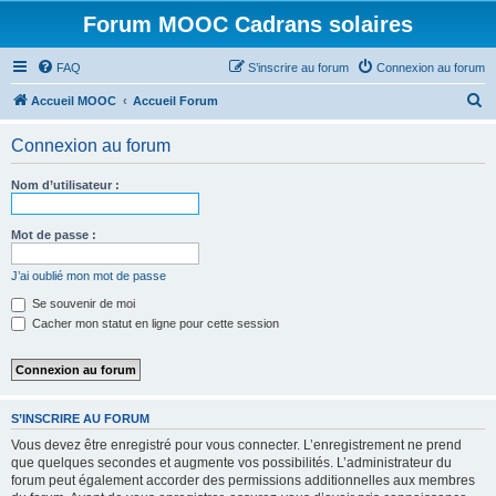
Forum MOOC Cadrans solaires
FAQ
S’inscrire au forum
Connexion au forum
R
Accueil MOOC
Accueil Forum
e
Connexion au forum
c
h
Nom d’utilisateur :
e
r
Mot de passe :
c
J’ai oublié mon mot de passe
h
Se souvenir de moi
e
Cacher mon statut en ligne pour cette session
r
S’INSCRIRE AU FORUM
Vous devez être enregistré pour vous connecter. L’enregistrement ne prend
que quelques secondes et augmente vos possibilités. L’administrateur du
forum peut également accorder des permissions additionnelles aux membres