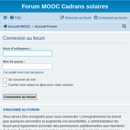
Forum MOOC Cadrans solaires
FAQ
S’inscrire au forum
Connexion au forum
R
Accueil MOOC
Accueil Forum
e
Connexion au forum
c
h
Nom d’utilisateur :
e
r
Mot de passe :
c
J’ai oublié mon mot de passe
h
Se souvenir de moi
e
Cacher mon statut en ligne pour cette session
r
S’INSCRIRE AU FORUM
Vous devez être enregistré pour vous connecter. L’enregistrement ne prend
que quelques secondes et augmente vos possibilités. L’administrateur du
forum peut également accorder des permissions additionnelles aux membres