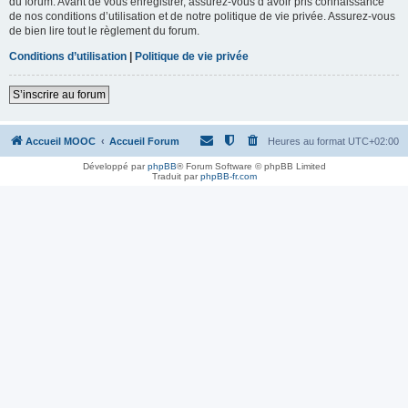
du forum. Avant de vous enregistrer, assurez-vous d’avoir pris connaissance
de nos conditions d’utilisation et de notre politique de vie privée. Assurez-vous
de bien lire tout le règlement du forum.
Conditions d’utilisation
|
Politique de vie privée
S’inscrire au forum
Accueil MOOC
Accueil Forum
Heures au format
UTC+02:00
Développé par
phpBB
® Forum Software © phpBB Limited
Traduit par
phpBB-fr.com