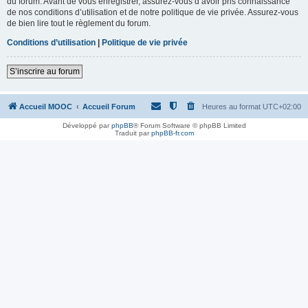
du forum. Avant de vous enregistrer, assurez-vous d’avoir pris connaissance
de nos conditions d’utilisation et de notre politique de vie privée. Assurez-vous
de bien lire tout le règlement du forum.
Conditions d’utilisation
|
Politique de vie privée
S’inscrire au forum
Accueil MOOC
Accueil Forum
Heures au format
UTC+02:00
Développé par
phpBB
® Forum Software © phpBB Limited
Traduit par
phpBB-fr.com