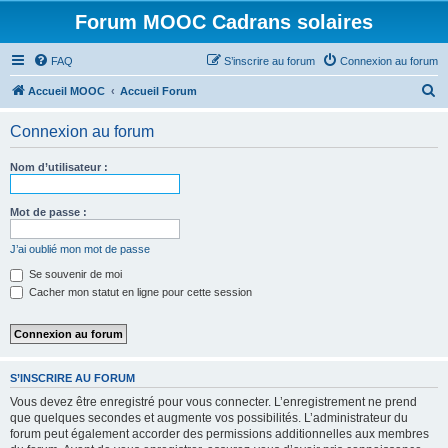
Forum MOOC Cadrans solaires
FAQ
S’inscrire au forum
Connexion au forum
R
Accueil MOOC
Accueil Forum
e
Connexion au forum
c
h
Nom d’utilisateur :
e
r
Mot de passe :
c
J’ai oublié mon mot de passe
h
Se souvenir de moi
e
Cacher mon statut en ligne pour cette session
r
S’INSCRIRE AU FORUM
Vous devez être enregistré pour vous connecter. L’enregistrement ne prend
que quelques secondes et augmente vos possibilités. L’administrateur du
forum peut également accorder des permissions additionnelles aux membres