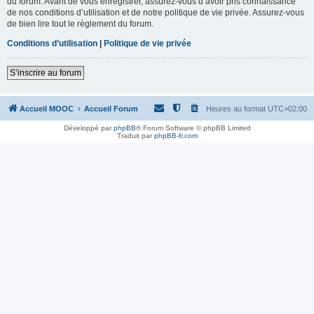
du forum. Avant de vous enregistrer, assurez-vous d’avoir pris connaissance
de nos conditions d’utilisation et de notre politique de vie privée. Assurez-vous
de bien lire tout le règlement du forum.
Conditions d’utilisation
|
Politique de vie privée
S’inscrire au forum
Accueil MOOC
Accueil Forum
Heures au format
UTC+02:00
Développé par
phpBB
® Forum Software © phpBB Limited
Traduit par
phpBB-fr.com