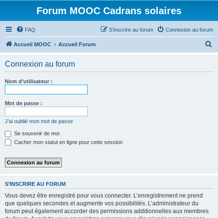
Forum MOOC Cadrans solaires
FAQ
S’inscrire au forum
Connexion au forum
R
Accueil MOOC
Accueil Forum
e
Connexion au forum
c
h
Nom d’utilisateur :
e
r
Mot de passe :
c
J’ai oublié mon mot de passe
h
Se souvenir de moi
e
Cacher mon statut en ligne pour cette session
r
S’INSCRIRE AU FORUM
Vous devez être enregistré pour vous connecter. L’enregistrement ne prend
que quelques secondes et augmente vos possibilités. L’administrateur du
forum peut également accorder des permissions additionnelles aux membres