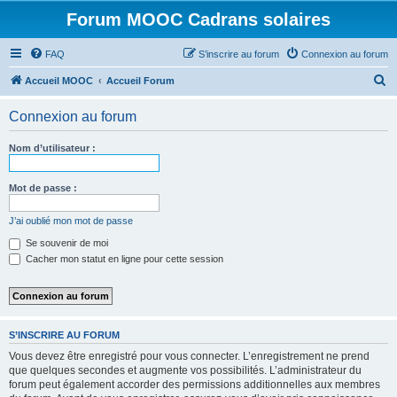
Forum MOOC Cadrans solaires
FAQ
S’inscrire au forum
Connexion au forum
R
Accueil MOOC
Accueil Forum
e
Connexion au forum
c
h
Nom d’utilisateur :
e
r
Mot de passe :
c
J’ai oublié mon mot de passe
h
Se souvenir de moi
e
Cacher mon statut en ligne pour cette session
r
S’INSCRIRE AU FORUM
Vous devez être enregistré pour vous connecter. L’enregistrement ne prend
que quelques secondes et augmente vos possibilités. L’administrateur du
forum peut également accorder des permissions additionnelles aux membres