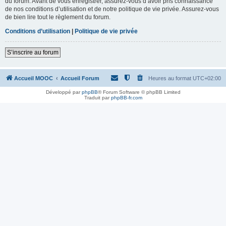
du forum. Avant de vous enregistrer, assurez-vous d’avoir pris connaissance
de nos conditions d’utilisation et de notre politique de vie privée. Assurez-vous
de bien lire tout le règlement du forum.
Conditions d’utilisation
|
Politique de vie privée
S’inscrire au forum
Accueil MOOC
Accueil Forum
Heures au format
UTC+02:00
Développé par
phpBB
® Forum Software © phpBB Limited
Traduit par
phpBB-fr.com