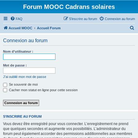
Forum MOOC Cadrans solaires
FAQ
S’inscrire au forum
Connexion au forum
R
Accueil MOOC
Accueil Forum
e
Connexion au forum
c
h
Nom d’utilisateur :
e
r
Mot de passe :
c
J’ai oublié mon mot de passe
h
Se souvenir de moi
e
Cacher mon statut en ligne pour cette session
r
S’INSCRIRE AU FORUM
Vous devez être enregistré pour vous connecter. L’enregistrement ne prend
que quelques secondes et augmente vos possibilités. L’administrateur du
forum peut également accorder des permissions additionnelles aux membres