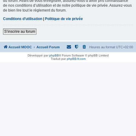
du forum. Avant de vous enregistrer, assurez-vous d’avoir pris connaissance
de nos conditions d’utilisation et de notre politique de vie privée. Assurez-vous
de bien lire tout le règlement du forum.
Conditions d’utilisation
|
Politique de vie privée
S’inscrire au forum
Accueil MOOC
Accueil Forum
Heures au format
UTC+02:00
Développé par
phpBB
® Forum Software © phpBB Limited
Traduit par
phpBB-fr.com