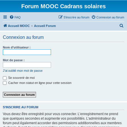
Forum MOOC Cadrans solaires
FAQ
S’inscrire au forum
Connexion au forum
R
Accueil MOOC
Accueil Forum
e
Connexion au forum
c
h
Nom d’utilisateur :
e
r
Mot de passe :
c
J’ai oublié mon mot de passe
h
Se souvenir de moi
e
Cacher mon statut en ligne pour cette session
r
S’INSCRIRE AU FORUM
Vous devez être enregistré pour vous connecter. L’enregistrement ne prend
que quelques secondes et augmente vos possibilités. L’administrateur du
forum peut également accorder des permissions additionnelles aux membres