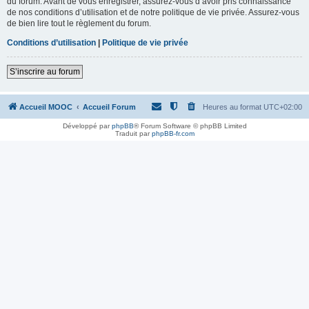
du forum. Avant de vous enregistrer, assurez-vous d’avoir pris connaissance
de nos conditions d’utilisation et de notre politique de vie privée. Assurez-vous
de bien lire tout le règlement du forum.
Conditions d’utilisation
|
Politique de vie privée
S’inscrire au forum
Accueil MOOC
Accueil Forum
Heures au format
UTC+02:00
Développé par
phpBB
® Forum Software © phpBB Limited
Traduit par
phpBB-fr.com