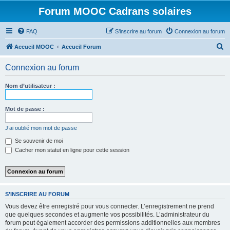
Forum MOOC Cadrans solaires
FAQ
S’inscrire au forum
Connexion au forum
R
Accueil MOOC
Accueil Forum
e
Connexion au forum
c
h
Nom d’utilisateur :
e
r
Mot de passe :
c
J’ai oublié mon mot de passe
h
Se souvenir de moi
e
Cacher mon statut en ligne pour cette session
r
S’INSCRIRE AU FORUM
Vous devez être enregistré pour vous connecter. L’enregistrement ne prend
que quelques secondes et augmente vos possibilités. L’administrateur du
forum peut également accorder des permissions additionnelles aux membres