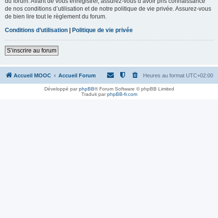
du forum. Avant de vous enregistrer, assurez-vous d’avoir pris connaissance
de nos conditions d’utilisation et de notre politique de vie privée. Assurez-vous
de bien lire tout le règlement du forum.
Conditions d’utilisation
|
Politique de vie privée
S’inscrire au forum
Accueil MOOC
Accueil Forum
Heures au format
UTC+02:00
Développé par
phpBB
® Forum Software © phpBB Limited
Traduit par
phpBB-fr.com