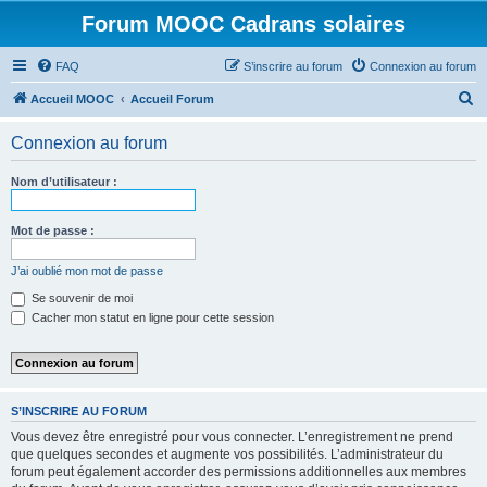
Forum MOOC Cadrans solaires
FAQ
S’inscrire au forum
Connexion au forum
R
Accueil MOOC
Accueil Forum
e
Connexion au forum
c
h
Nom d’utilisateur :
e
r
Mot de passe :
c
J’ai oublié mon mot de passe
h
Se souvenir de moi
e
Cacher mon statut en ligne pour cette session
r
S’INSCRIRE AU FORUM
Vous devez être enregistré pour vous connecter. L’enregistrement ne prend
que quelques secondes et augmente vos possibilités. L’administrateur du
forum peut également accorder des permissions additionnelles aux membres