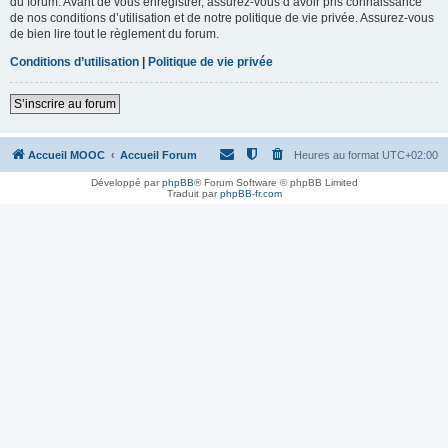
du forum. Avant de vous enregistrer, assurez-vous d’avoir pris connaissance
de nos conditions d’utilisation et de notre politique de vie privée. Assurez-vous
de bien lire tout le règlement du forum.
Conditions d’utilisation
|
Politique de vie privée
S’inscrire au forum
Accueil MOOC
Accueil Forum
Heures au format
UTC+02:00
Développé par
phpBB
® Forum Software © phpBB Limited
Traduit par
phpBB-fr.com