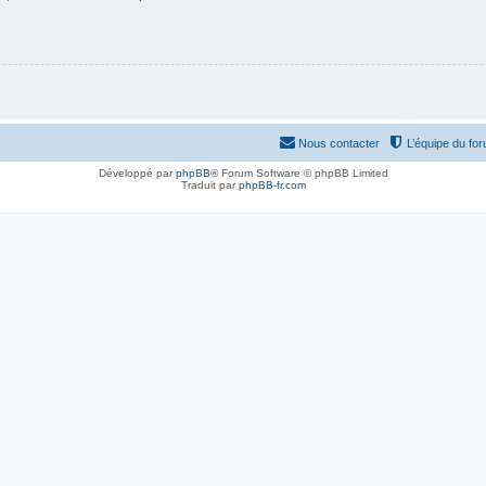
Nous contacter
L’équipe du fo
Développé par
phpBB
® Forum Software © phpBB Limited
Traduit par
phpBB-fr.com