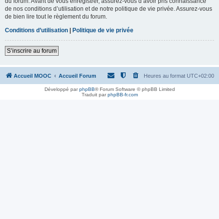
du forum. Avant de vous enregistrer, assurez-vous d’avoir pris connaissance
de nos conditions d’utilisation et de notre politique de vie privée. Assurez-vous
de bien lire tout le règlement du forum.
Conditions d’utilisation
|
Politique de vie privée
S’inscrire au forum
Accueil MOOC
Accueil Forum
Heures au format
UTC+02:00
Développé par
phpBB
® Forum Software © phpBB Limited
Traduit par
phpBB-fr.com