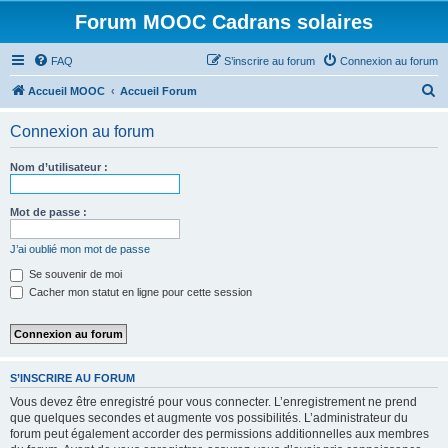
Forum MOOC Cadrans solaires
FAQ
S’inscrire au forum
Connexion au forum
R
Accueil MOOC
Accueil Forum
e
Connexion au forum
c
h
Nom d’utilisateur :
e
r
Mot de passe :
c
J’ai oublié mon mot de passe
h
Se souvenir de moi
e
Cacher mon statut en ligne pour cette session
r
S’INSCRIRE AU FORUM
Vous devez être enregistré pour vous connecter. L’enregistrement ne prend
que quelques secondes et augmente vos possibilités. L’administrateur du
forum peut également accorder des permissions additionnelles aux membres