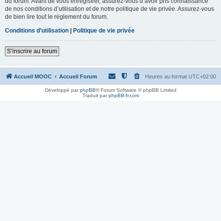
du forum. Avant de vous enregistrer, assurez-vous d’avoir pris connaissance
de nos conditions d’utilisation et de notre politique de vie privée. Assurez-vous
de bien lire tout le règlement du forum.
Conditions d’utilisation
|
Politique de vie privée
S’inscrire au forum
Accueil MOOC
Accueil Forum
Heures au format
UTC+02:00
Développé par
phpBB
® Forum Software © phpBB Limited
Traduit par
phpBB-fr.com