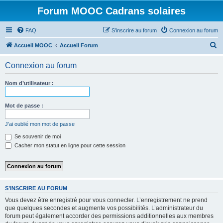
Forum MOOC Cadrans solaires
FAQ
S’inscrire au forum
Connexion au forum
R
Accueil MOOC
Accueil Forum
e
Connexion au forum
c
h
Nom d’utilisateur :
e
r
Mot de passe :
c
J’ai oublié mon mot de passe
h
Se souvenir de moi
e
Cacher mon statut en ligne pour cette session
r
S’INSCRIRE AU FORUM
Vous devez être enregistré pour vous connecter. L’enregistrement ne prend
que quelques secondes et augmente vos possibilités. L’administrateur du
forum peut également accorder des permissions additionnelles aux membres