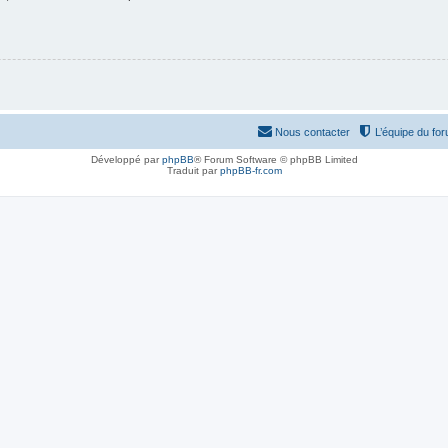
Nous contacter
L’équipe du fo
Développé par
phpBB
® Forum Software © phpBB Limited
Traduit par
phpBB-fr.com