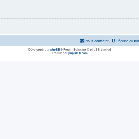
Nous contacter
L’équipe du fo
Développé par
phpBB
® Forum Software © phpBB Limited
Traduit par
phpBB-fr.com