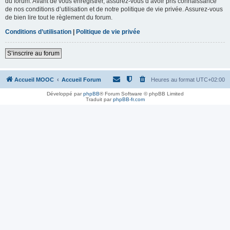
du forum. Avant de vous enregistrer, assurez-vous d’avoir pris connaissance
de nos conditions d’utilisation et de notre politique de vie privée. Assurez-vous
de bien lire tout le règlement du forum.
Conditions d’utilisation
|
Politique de vie privée
S’inscrire au forum
Accueil MOOC
Accueil Forum
Heures au format
UTC+02:00
Développé par
phpBB
® Forum Software © phpBB Limited
Traduit par
phpBB-fr.com