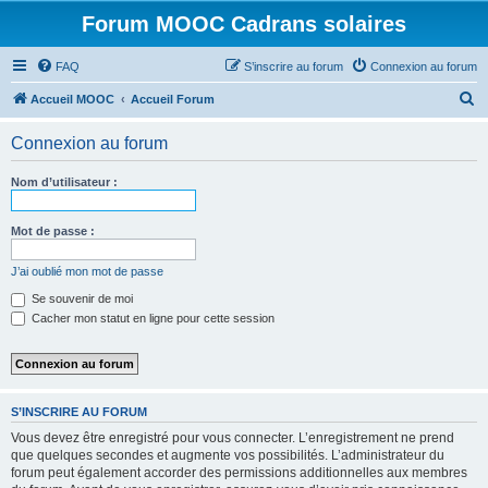
Forum MOOC Cadrans solaires
FAQ
S’inscrire au forum
Connexion au forum
R
Accueil MOOC
Accueil Forum
e
Connexion au forum
c
h
Nom d’utilisateur :
e
r
Mot de passe :
c
J’ai oublié mon mot de passe
h
Se souvenir de moi
e
Cacher mon statut en ligne pour cette session
r
S’INSCRIRE AU FORUM
Vous devez être enregistré pour vous connecter. L’enregistrement ne prend
que quelques secondes et augmente vos possibilités. L’administrateur du
forum peut également accorder des permissions additionnelles aux membres