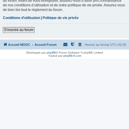
du forum. Avant de vous enregistrer, assurez-vous d’avoir pris connaissance
de nos conditions d’utilisation et de notre politique de vie privée. Assurez-vous
de bien lire tout le règlement du forum.
Conditions d’utilisation
|
Politique de vie privée
S’inscrire au forum
Accueil MOOC
Accueil Forum
Heures au format
UTC+02:00
Développé par
phpBB
® Forum Software © phpBB Limited
Traduit par
phpBB-fr.com