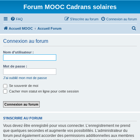
Forum MOOC Cadrans solaires
FAQ
S’inscrire au forum
Connexion au forum
R
Accueil MOOC
Accueil Forum
e
Connexion au forum
c
h
Nom d’utilisateur :
e
r
Mot de passe :
c
J’ai oublié mon mot de passe
h
Se souvenir de moi
e
Cacher mon statut en ligne pour cette session
r
S’INSCRIRE AU FORUM
Vous devez être enregistré pour vous connecter. L’enregistrement ne prend
que quelques secondes et augmente vos possibilités. L’administrateur du
forum peut également accorder des permissions additionnelles aux membres