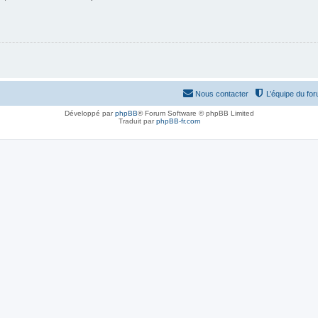
Nous contacter
L’équipe du fo
Développé par
phpBB
® Forum Software © phpBB Limited
Traduit par
phpBB-fr.com