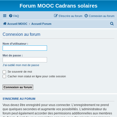
Forum MOOC Cadrans solaires
FAQ
S’inscrire au forum
Connexion au forum
R
Accueil MOOC
Accueil Forum
e
Connexion au forum
c
h
Nom d’utilisateur :
e
r
Mot de passe :
c
J’ai oublié mon mot de passe
h
Se souvenir de moi
e
Cacher mon statut en ligne pour cette session
r
S’INSCRIRE AU FORUM
Vous devez être enregistré pour vous connecter. L’enregistrement ne prend
que quelques secondes et augmente vos possibilités. L’administrateur du
forum peut également accorder des permissions additionnelles aux membres