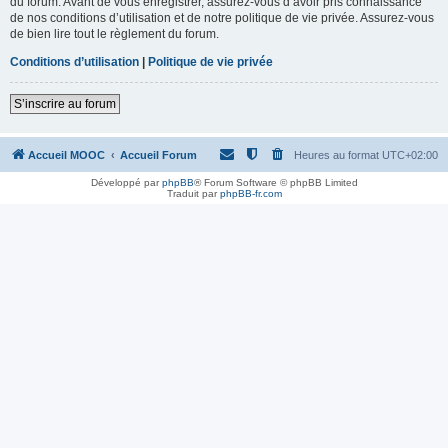
du forum. Avant de vous enregistrer, assurez-vous d’avoir pris connaissance
de nos conditions d’utilisation et de notre politique de vie privée. Assurez-vous
de bien lire tout le règlement du forum.
Conditions d’utilisation
|
Politique de vie privée
S’inscrire au forum
Accueil MOOC
Accueil Forum
Heures au format
UTC+02:00
Développé par
phpBB
® Forum Software © phpBB Limited
Traduit par
phpBB-fr.com