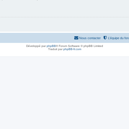
Nous contacter
L’équipe du fo
Développé par
phpBB
® Forum Software © phpBB Limited
Traduit par
phpBB-fr.com