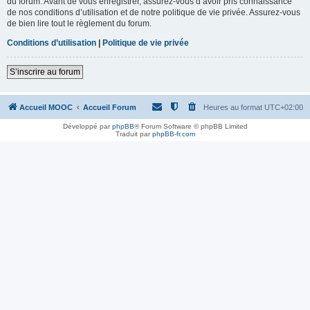
du forum. Avant de vous enregistrer, assurez-vous d’avoir pris connaissance
de nos conditions d’utilisation et de notre politique de vie privée. Assurez-vous
de bien lire tout le règlement du forum.
Conditions d’utilisation
|
Politique de vie privée
S’inscrire au forum
Accueil MOOC
Accueil Forum
Heures au format
UTC+02:00
Développé par
phpBB
® Forum Software © phpBB Limited
Traduit par
phpBB-fr.com