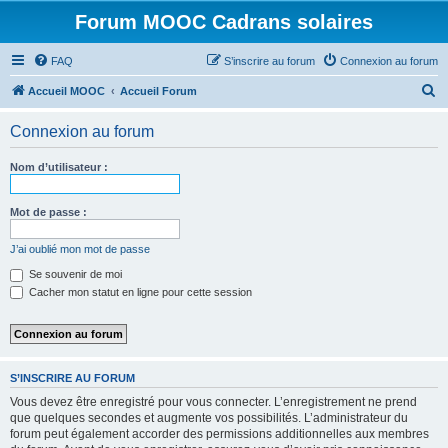
Forum MOOC Cadrans solaires
FAQ
S’inscrire au forum
Connexion au forum
R
Accueil MOOC
Accueil Forum
e
Connexion au forum
c
h
Nom d’utilisateur :
e
r
Mot de passe :
c
J’ai oublié mon mot de passe
h
Se souvenir de moi
e
Cacher mon statut en ligne pour cette session
r
S’INSCRIRE AU FORUM
Vous devez être enregistré pour vous connecter. L’enregistrement ne prend
que quelques secondes et augmente vos possibilités. L’administrateur du
forum peut également accorder des permissions additionnelles aux membres