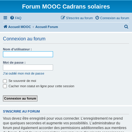
Forum MOOC Cadrans solaires
FAQ
S’inscrire au forum
Connexion au forum
R
Accueil MOOC
Accueil Forum
e
Connexion au forum
c
h
Nom d’utilisateur :
e
r
Mot de passe :
c
J’ai oublié mon mot de passe
h
Se souvenir de moi
e
Cacher mon statut en ligne pour cette session
r
S’INSCRIRE AU FORUM
Vous devez être enregistré pour vous connecter. L’enregistrement ne prend
que quelques secondes et augmente vos possibilités. L’administrateur du
forum peut également accorder des permissions additionnelles aux membres