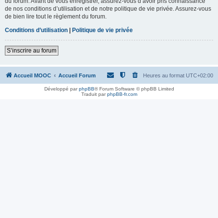
du forum. Avant de vous enregistrer, assurez-vous d’avoir pris connaissance
de nos conditions d’utilisation et de notre politique de vie privée. Assurez-vous
de bien lire tout le règlement du forum.
Conditions d’utilisation
|
Politique de vie privée
S’inscrire au forum
Accueil MOOC
Accueil Forum
Heures au format
UTC+02:00
Développé par
phpBB
® Forum Software © phpBB Limited
Traduit par
phpBB-fr.com