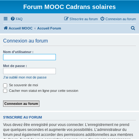
Forum MOOC Cadrans solaires
FAQ
S’inscrire au forum
Connexion au forum
R
Accueil MOOC
Accueil Forum
e
Connexion au forum
c
h
Nom d’utilisateur :
e
r
Mot de passe :
c
J’ai oublié mon mot de passe
h
Se souvenir de moi
e
Cacher mon statut en ligne pour cette session
r
S’INSCRIRE AU FORUM
Vous devez être enregistré pour vous connecter. L’enregistrement ne prend
que quelques secondes et augmente vos possibilités. L’administrateur du
forum peut également accorder des permissions additionnelles aux membres