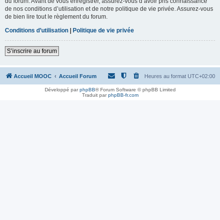
du forum. Avant de vous enregistrer, assurez-vous d’avoir pris connaissance
de nos conditions d’utilisation et de notre politique de vie privée. Assurez-vous
de bien lire tout le règlement du forum.
Conditions d’utilisation
|
Politique de vie privée
S’inscrire au forum
Accueil MOOC
Accueil Forum
Heures au format
UTC+02:00
Développé par
phpBB
® Forum Software © phpBB Limited
Traduit par
phpBB-fr.com