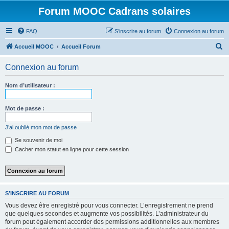
Forum MOOC Cadrans solaires
FAQ
S’inscrire au forum
Connexion au forum
R
Accueil MOOC
Accueil Forum
e
Connexion au forum
c
h
Nom d’utilisateur :
e
r
Mot de passe :
c
J’ai oublié mon mot de passe
h
Se souvenir de moi
e
Cacher mon statut en ligne pour cette session
r
S’INSCRIRE AU FORUM
Vous devez être enregistré pour vous connecter. L’enregistrement ne prend
que quelques secondes et augmente vos possibilités. L’administrateur du
forum peut également accorder des permissions additionnelles aux membres