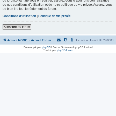
du forum. Avant de vous enregistrer, assurez-vous d’avoir pris connaissance
de nos conditions d’utilisation et de notre politique de vie privée. Assurez-vous
de bien lire tout le règlement du forum.
Conditions d’utilisation
|
Politique de vie privée
S’inscrire au forum
Accueil MOOC
Accueil Forum
Heures au format
UTC+02:00
Développé par
phpBB
® Forum Software © phpBB Limited
Traduit par
phpBB-fr.com