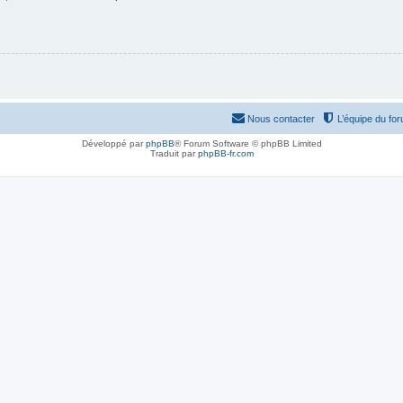
Nous contacter
L’équipe du fo
Développé par
phpBB
® Forum Software © phpBB Limited
Traduit par
phpBB-fr.com