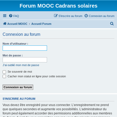
Forum MOOC Cadrans solaires
FAQ
S’inscrire au forum
Connexion au forum
R
Accueil MOOC
Accueil Forum
e
Connexion au forum
c
h
Nom d’utilisateur :
e
r
Mot de passe :
c
J’ai oublié mon mot de passe
h
Se souvenir de moi
e
Cacher mon statut en ligne pour cette session
r
S’INSCRIRE AU FORUM
Vous devez être enregistré pour vous connecter. L’enregistrement ne prend
que quelques secondes et augmente vos possibilités. L’administrateur du
forum peut également accorder des permissions additionnelles aux membres