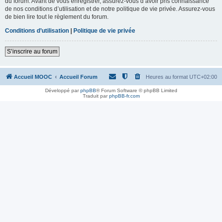
du forum. Avant de vous enregistrer, assurez-vous d’avoir pris connaissance
de nos conditions d’utilisation et de notre politique de vie privée. Assurez-vous
de bien lire tout le règlement du forum.
Conditions d’utilisation
|
Politique de vie privée
S’inscrire au forum
Accueil MOOC
Accueil Forum
Heures au format
UTC+02:00
Développé par
phpBB
® Forum Software © phpBB Limited
Traduit par
phpBB-fr.com