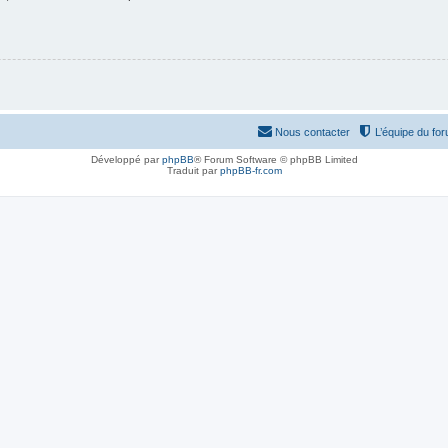
Nous contacter
L’équipe du fo
Développé par
phpBB
® Forum Software © phpBB Limited
Traduit par
phpBB-fr.com