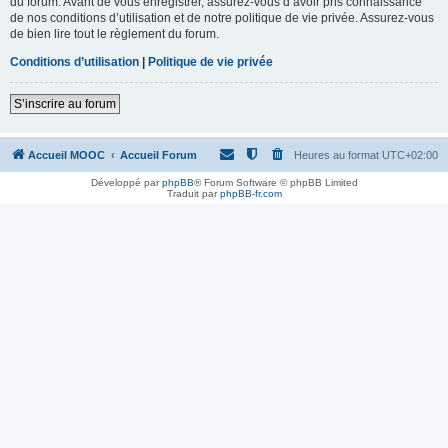
du forum. Avant de vous enregistrer, assurez-vous d’avoir pris connaissance
de nos conditions d’utilisation et de notre politique de vie privée. Assurez-vous
de bien lire tout le règlement du forum.
Conditions d’utilisation
|
Politique de vie privée
S’inscrire au forum
Accueil MOOC
Accueil Forum
Heures au format
UTC+02:00
Développé par
phpBB
® Forum Software © phpBB Limited
Traduit par
phpBB-fr.com