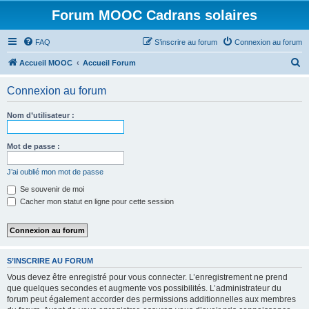
Forum MOOC Cadrans solaires
FAQ
S’inscrire au forum
Connexion au forum
R
Accueil MOOC
Accueil Forum
e
Connexion au forum
c
h
Nom d’utilisateur :
e
r
Mot de passe :
c
J’ai oublié mon mot de passe
h
Se souvenir de moi
e
Cacher mon statut en ligne pour cette session
r
S’INSCRIRE AU FORUM
Vous devez être enregistré pour vous connecter. L’enregistrement ne prend
que quelques secondes et augmente vos possibilités. L’administrateur du
forum peut également accorder des permissions additionnelles aux membres